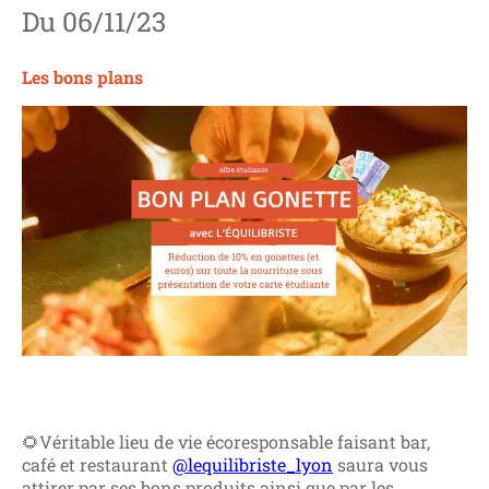
Du
06/11/23
Les bons plans
🌻Véritable lieu de vie écoresponsable faisant bar,
café et restaurant
@lequilibriste_lyon
saura vous
attirer par ses bons produits ainsi que par les