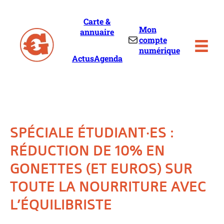
Skip
to
Carte &
content
Mon
annuaire
Mail
compte
numérique
Actus
Agenda
SPÉCIALE ÉTUDIANT·ES :
RÉDUCTION DE 10% EN
GONETTES (ET EUROS) SUR
TOUTE LA NOURRITURE AVEC
L’ÉQUILIBRISTE