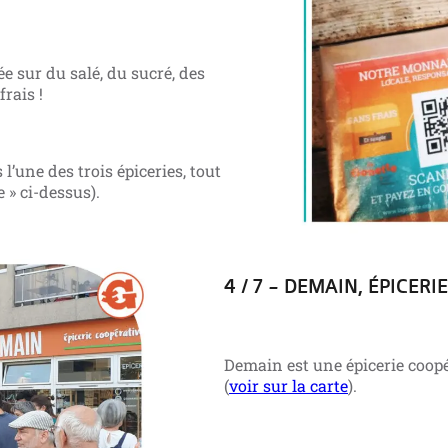
e sur du salé, du sucré, des
rais !
l’une des trois épiceries, tout
e » ci-dessus).
4 / 7 – DEMAIN, ÉPICER
Demain est une épicerie coopér
(
voir sur la carte
).