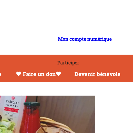
il
Mon compte numérique
Participer
é
🧡 Faire un don🧡
Devenir bénévole