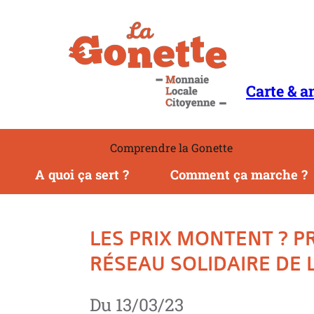
to
content
Carte & a
Comprendre la Gonette
A quoi ça sert ?
Comment ça marche ?
LES PRIX MONTENT ? P
RÉSEAU SOLIDAIRE DE 
Du
13/03/23