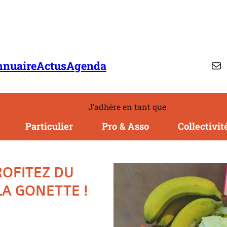
Ma
nnuaire
Actus
Agenda
J’adhère en tant que
Particulier
Pro & Asso
Collectivit
ROFITEZ DU
LA GONETTE !