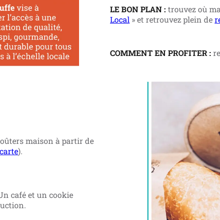
LE BON PLAN :
trouvez où man
Local
» et retrouvez plein de
r
COMMENT EN PROFITER :
re
goûters maison à partir de
 carte
).
n café et un cookie
uction.