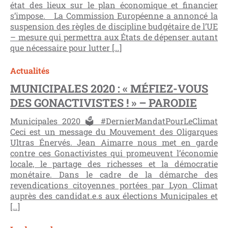
état des lieux sur le plan économique et financier
s’impose. La Commission Européenne a annoncé la
suspension des règles de discipline budgétaire de l’UE
– mesure qui permettra aux États de dépenser autant
que nécessaire pour lutter […]
Actualités
MUNICIPALES 2020 : « MÉFIEZ-VOUS
DES GONACTIVISTES ! » – PARODIE
Municipales 2020 🗳 #DernierMandatPourLeClimat
Ceci est un message du Mouvement des Oligarques
Ultras Énervés. Jean Aimarre nous met en garde
contre ces Gonactivistes qui promeuvent l’économie
locale, le partage des richesses et la démocratie
monétaire. Dans le cadre de la démarche des
revendications citoyennes portées par Lyon Climat
auprès des candidat.e.s aux élections Municipales et
[…]