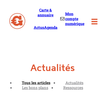
Skip
to
Carte &
content
Mon
annuaire
Mail
compte
numérique
Actus
Agenda
Actualités
Tous les articles
Actualités
Les bons plans
Ressources