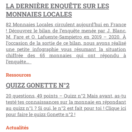
LA DERNIÈRE ENQUÊTE SUR LES
MONNAIES LOCALES
82 Monnaies Locales circulent aujourd’hui en France
! Découvrez le bilan de l’enquête menée par J. Blanc,
M. Fare et O. Lafuente-Sampietro en 2019 – 2020. À
l’occasion de la sortie de ce bilan, nous avons réalisé
une petite infographie vous résumant la situation
chiffrée des 65 monnaies qui ont répondu à
l’enquête…
Ressources
QUIZZ GONETTE N°2
20 questions, 49 points – Quizz n°2 Mais avant, as-tu
testé tes connaissances sur la monnaie en répondant
au quizz n°1 ? Si oui, le n°2 est fait pour toi ! Clique ici
pour faire le quizz Gonette n°2 !
Actualités