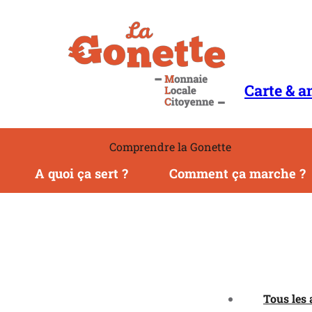
to
content
Carte & a
Comprendre la Gonette
A quoi ça sert ?
Comment ça marche ?
Tous les 