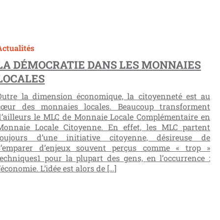
Actualités
LA DÉMOCRATIE DANS LES MONNAIES
LOCALES
Outre la dimension économique, la citoyenneté est au
cœur des monnaies locales. Beaucoup transforment
d’ailleurs le MLC de Monnaie Locale Complémentaire en
Monnaie Locale Citoyenne. En effet, les MLC partent
toujours d’une initiative citoyenne, désireuse de
s’emparer d’enjeux souvent perçus comme « trop »
techniques1 pour la plupart des gens, en l’occurrence :
l’économie. L’idée est alors de […]