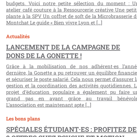
budgets. Voici notre petite sélection du moment : U
atelier café couture à la Ressourcerie créative Une petit
plante à la SPV Un coffret de soft de la Microbrasserie d
Montchat Le guide « Bien vivre Lyon et […]
Actualités
LANCEMENT DE LA CAMPAGNE DE
DONS DE LA GONETTE !
Grâce à la mobilisation de nos adhérent·es l’anné
dernière, la Gonette a pu retrouver un équilibre financie
et sécuriser le poste salarié. Cela nous permet d’assurer l
gestion et la coordination des activités quotidiennes. L
projet d’éducation populaire a également pu faire u
grand pas en avant grâce au travail bénévole
L’association est maintenant apte […]
Les bons plans
SPÉCIALES ÉTUDIANT·ES : PROFITEZ DE