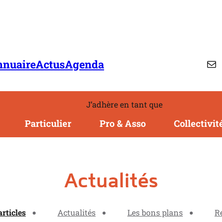
Ma
nnuaire
Actus
Agenda
J’adhère en tant que
Particulier
Pro & Asso
Collectivit
Actualités
articles
Actualités
Les bons plans
R