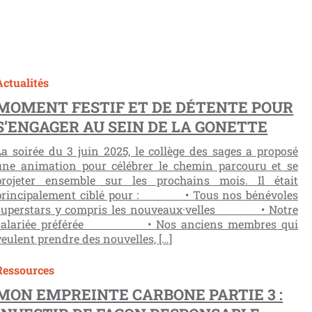
Actualités
MOMENT FESTIF ET DE DÉTENTE POUR
S’ENGAGER AU SEIN DE LA GONETTE
La soirée du 3 juin 2025, le collège des sages a proposé
une animation pour célébrer le chemin parcouru et se
projeter ensemble sur les prochains mois. Il était
principalement ciblé pour : • Tous nos bénévoles
superstars y compris les nouveaux·velles • Notre
salariée préférée • Nos anciens membres qui
veulent prendre des nouvelles, […]
Ressources
MON EMPREINTE CARBONE PARTIE 3 :