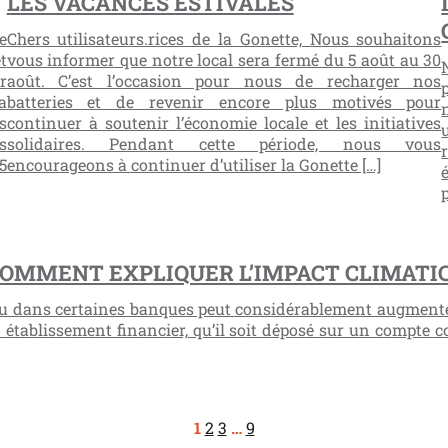
LES VACANCES ESTIVALES
e
Chers utilisateurs.rices de la Gonette, Nous souhaitons
t
vous informer que notre local sera fermé du 5 août au 30
r
août. C’est l’occasion pour nous de recharger nos
a
batteries et de revenir encore plus motivés pour
s
continuer à soutenir l’économie locale et les initiatives
s
solidaires. Pendant cette période, nous vous
5
encourageons à continuer d’utiliser la Gonette […]
COMMENT EXPLIQUER L’IMPACT CLIMATIC
enu dans certaines banques peut considérablement augmente
établissement financier, qu’il soit déposé sur un compte co
1
2
3
…
9