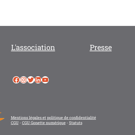
L'association
Presse
Facebook
Instagram
Twitter
LinkedIn
YouTube
Mentions légales et politique de confidentialité
CGU
-
CGU Gonette numérique
-
Statuts