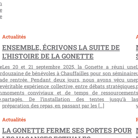
n
e
e
Actualités
ENSEMBLE, ÉCRIVONS LA SUITE DE
L’HISTOIRE DE LA GONETTE
e
Les 20 et 21 septembre 2025, la Gonette a réuni une
r
douzaine de bénévoles à Chauffailles pour son séminaire
a
de rentrée. Pendant deux jours, nous avons vécu une
e
véritable expérience collective, entre débats stratégiques,
n
moments conviviaux et de temps de ressourcement
.
partagés. De l’installation des tentes jusqu’à la
préparation des repas, en passant par les […]
Actualités
LA GONETTE FERME SES PORTES POUR