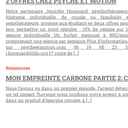
2 OFFRES CHEZ PSYCHE ET MOTION
Notre partenaire Jennifer Hocquard, psychothérapeut
(thérapie individuelle, de couple ou familiale) e
sexothérapeute, propose aux étudiant·es deux offres pou
leur permettre un suivi régulier : 10% de remise sur l
séance individuelle Un forfait mensuel à 90G/moi
comprenant une séance par semaine Plus d’information
sur psycheetmotion.com 06 19 65 23 3
j.hocquard@lilo.org 17 route de […]
Ressources
MON EMPREINTE CARBONE PARTIE 2: 
Nous l’avons vu dans un premier épisode, l’argent dét
un tel impact ?Lorsque nous confions notre argent à un 
dans un produit d’épargne retraite, à […]