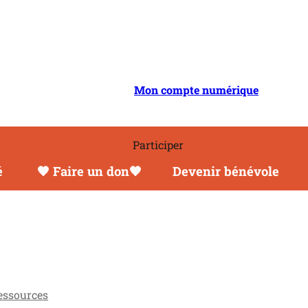
il
Mon compte numérique
Participer
é
🧡 Faire un don🧡
Devenir bénévole
essources