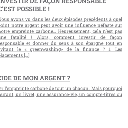
INVESTIR DE FAÇON RESPONSABLE
C’EST POSSIBLE !
Nous avons vu dans les deux épisodes précédents à quel
point notre argent peut avoir une influence néfaste sur
notre empreinte carbone… Heureusement, cela n’est pas
une fatalité ! Alors, comment investir de façon
responsable et donner du sens à son épargne tout en
évitant le « greenwashing» de la finance ? 1. Les
placements […]
IDE DE MON ARGENT ?
r l’empreinte carbone de tout un chacun. Mais pourquoi
urant, un livret, une assurance-vie, un compte-titres ou