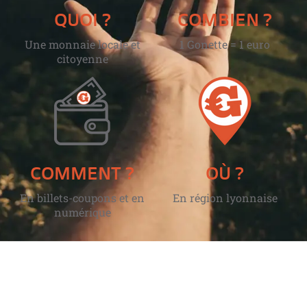
QUOI ?
COMBIEN ?
Une monnaie locale et
1 Gonette = 1 euro
citoyenne
COMMENT ?
OÙ ?
En billets-coupons et en
En région lyonnaise
numérique